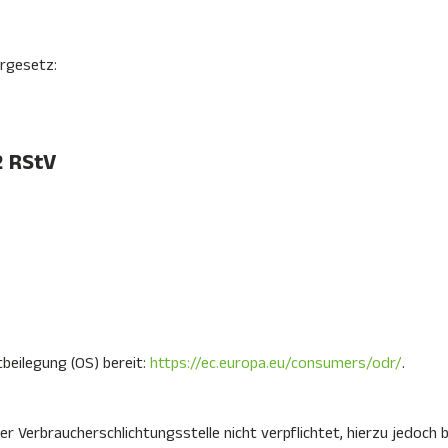
rgesetz:
2 RStV
tbeilegung (OS) bereit:
https://ec.europa.eu/consumers/odr/
.
r Verbraucherschlichtungsstelle nicht verpflichtet, hierzu jedoch b